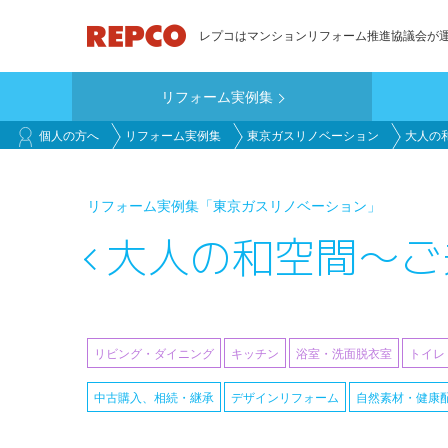
メ
レプコはマンションリフォーム推進協議会が
イ
ン
リフォーム実例集
コ
main_customer
ン
個人の方へ
リフォーム実例集
東京ガスリノベーション
大人の
テ
ン
リフォーム実例集
「東京ガスリノベーション」
ツ
に
大人の和空間～ご
移
動
リビング・ダイニング
キッチン
浴室・洗面脱衣室
トイレ
中古購入、相続・継承
デザインリフォーム
自然素材・健康