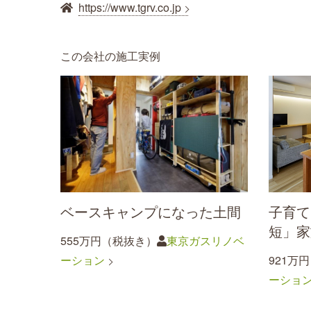
https://www.tgrv.co.jp
この会社の施工実例
ベースキャンプになった土間
子育て
短」家
555万円（税抜き）
東京ガスリノベ
ーション
921万
ーショ