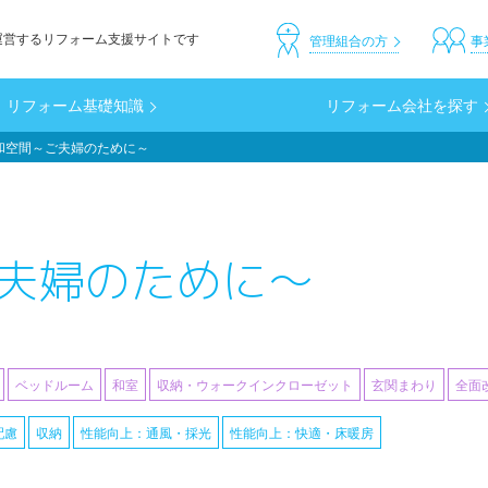
運営するリフォーム支援サイトです
header_custom
管理組合の方
事
リフォーム基礎知識
リフォーム会社を探す
和空間～ご夫婦のために～
夫婦のために～
ベッドルーム
和室
収納・ウォークインクローゼット
玄関まわり
全面
配慮
収納
性能向上：通風・採光
性能向上：快適・床暖房