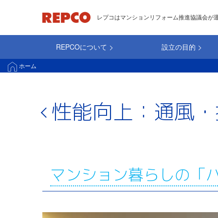
メ
レプコはマンションリフォーム推進協議会が
イ
ン
REPCOについて
設立の目的
コ
main_repco
ン
ホーム
テ
ン
ツ
性能向上：通風・
に
移
動
マンション暮らしの「