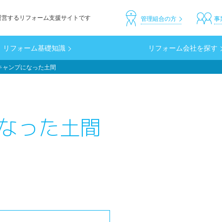
運営するリフォーム支援サイトです
header_custom
管理組合の方
事
リフォーム基礎知識
リフォーム会社を探す
キャンプになった土間
なった土間