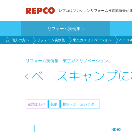
メ
レプコはマンションリフォーム推進協議会が
イ
ン
リフォーム実例集
コ
main_customer
ン
個人の方へ
リフォーム実例集
東京ガスリノベーション
ベース
テ
ン
リフォーム実例集
「東京ガスリノベーション」
ツ
に
ベースキャンプに
移
動
玄関まわり
収納
趣味・ホームシアター
INDEX