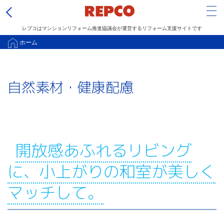
Tog
レプコはマンションリフォーム推進協議会が運営するリフォーム支援サイトです
メ
ホーム
イ
ン
自然素材・健康配慮
コ
ン
テ
ン
ツ
開放感あふれるリビング
に
に、小上がりの和室が美しく
移
動
マッチして。