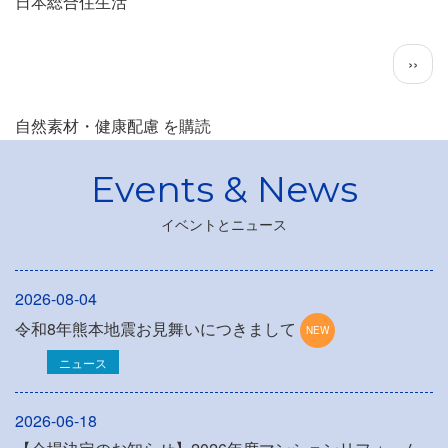
日本総合住生活
ペ
次
››
ー
ペ
ジ
ー
自然素材・健康配慮 を購読
送
ジ
り
イベントとニュース
2026-08-04
令和8年熊本地震お見舞いにつきまして
ニュース
2026-06-18