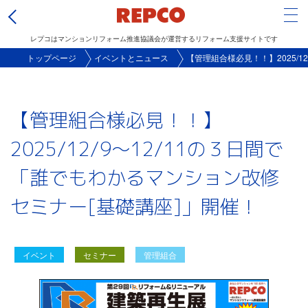
Tog
レプコはマンションリフォーム推進協議会が運営するリフォーム支援サイトです
メ
トップページ
イベントとニュース
【管理組合様必見！！】2025/1
イ
ン
【管理組合様必見！！】
コ
ン
2025/12/9～12/11の３日間で
テ
「誰でもわかるマンション改修
ン
ツ
セミナー[基礎講座]」開催！
に
移
動
イベント
セミナー
管理組合