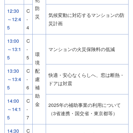
防
12:30
C
気候変動に対応するマンションの防
災
～12:4
-
災計画
5
4
13:00
C
～13:1
-
マンションの火災保険料の低減
環
5
5
境
13:30
C
配
快適・安心なくらしへ、窓は断熱・
～13:4
-
慮
ドアは対震
5
6
補
助
14:00
C
金
2025年の補助事業の利用について
～14:1
-
（3省連携・国交省・東京都等）
5
7
14:30
C