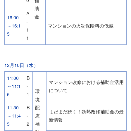
0
補
助
A
金
16:00
-
～16:1
マンションの火災保険料の低減
1
5
1
12月10日（水）
11:00
B
マンション改修における補助金活用
～11:1
-
について
環
5
1
境
11:30
B
配
まだまだ続く！断熱改修補助金の最
～11:4
-
慮
新情報
5
2
補