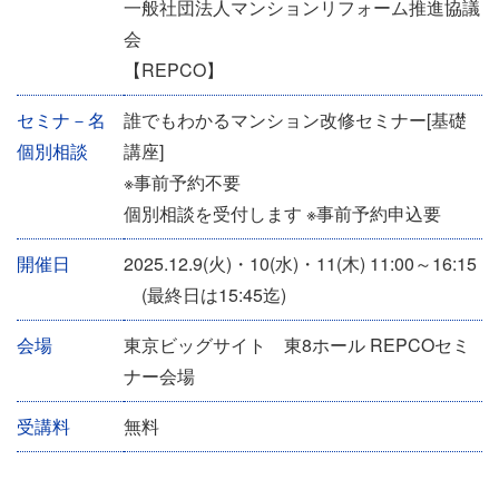
一般社団法人マンションリフォーム推進協議
ン
会
ト
【REPCO】
情
セミナ－名
誰でもわかるマンション改修セミナー[基礎
報
個別相談
講座]
※事前予約不要
個別相談を受付します ※事前予約申込要
開催日
2025.12.9(火)・10(水)・11(木) 11:00～16:15
(最終日は15:45迄)
会場
東京ビッグサイト 東8ホール REPCOセミ
ナー会場
受講料
無料