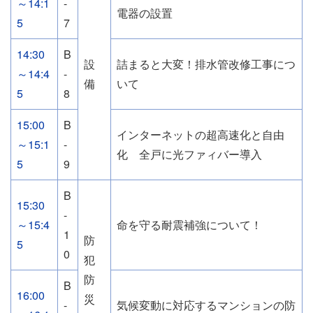
～14:1
-
電器の設置
5
7
14:30
B
設
詰まると大変！排水管改修工事につ
～14:4
-
備
いて
5
8
15:00
B
インターネットの超高速化と自由
～15:1
-
化 全戸に光ファィバー導入
5
9
B
15:30
-
～15:4
命を守る耐震補強について！
1
防
5
0
犯
防
B
16:00
災
-
気候変動に対応するマンションの防