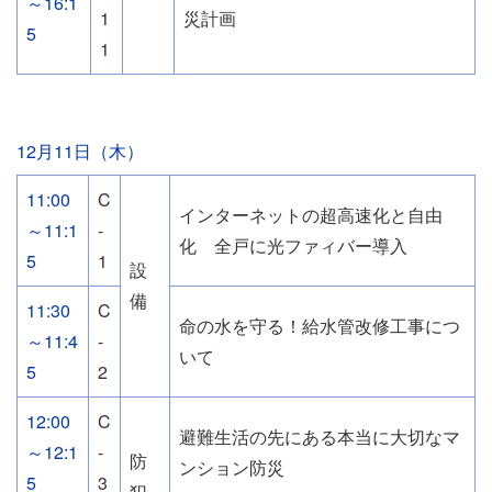
～16:1
1
災計画
5
1
12月11日（木）
11:00
C
インターネットの超高速化と自由
～11:1
-
化 全戸に光ファィバー導入
5
1
設
備
11:30
C
命の水を守る！給水管改修工事につ
～11:4
-
いて
5
2
12:00
C
避難生活の先にある本当に大切なマ
～12:1
-
防
ンション防災
5
3
犯