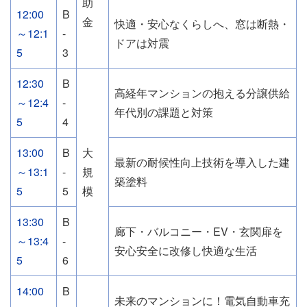
助
12:00
B
金
快適・安心なくらしへ、窓は断熱・
～12:1
-
ドアは対震
5
3
12:30
B
高経年マンションの抱える分譲供給
～12:4
-
年代別の課題と対策
5
4
13:00
B
大
最新の耐候性向上技術を導入した建
～13:1
-
規
築塗料
5
5
模
13:30
B
廊下・バルコニー・EV・玄関扉を
～13:4
-
安心安全に改修し快適な生活
5
6
14:00
B
未来のマンションに！電気自動車充