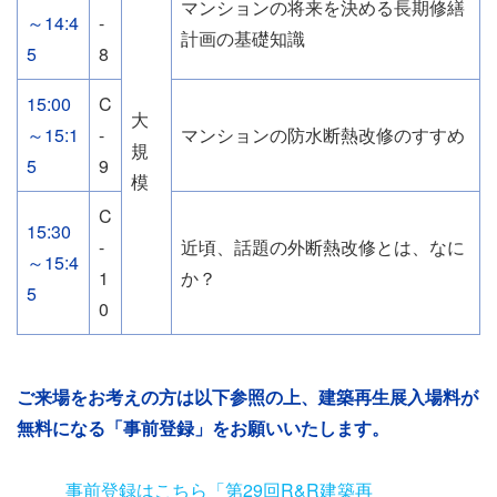
マンションの将来を決める長期修繕
～14:4
-
計画の基礎知識
5
8
15:00
C
大
～15:1
-
マンションの防水断熱改修のすすめ
規
5
9
模
C
15:30
-
近頃、話題の外断熱改修とは、なに
～15:4
1
か？
5
0
ご来場をお考えの方は以下参照の上、建築再生展入場料が
無料になる「事前登録」をお願いいたします。
添
事前登録はこちら「第29回R&R建築再