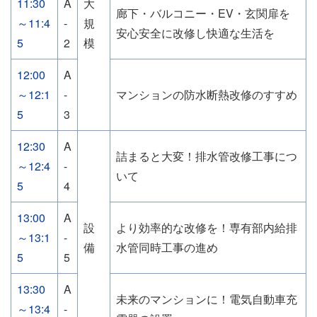
11:30
A
大
廊下・バルコニー・EV・玄関扉を
～11:4
-
規
安心安全に改修し快適な生活を
5
2
模
12:00
A
～12:1
-
マンションの防水断熱改修のすすめ
5
3
12:30
A
詰まると大変！排水管改修工事につ
～12:4
-
いて
5
4
13:00
A
設
より効率的な改修を！専有部内給排
～13:1
-
備
水管同時工事の進め
5
5
13:30
A
未来のマンションに！電気自動車充
～13:4
-