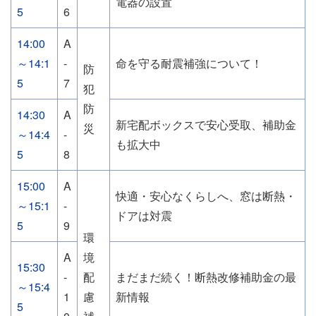
電器の設置
5
6
14:00
A
～14:1
-
命を守る耐震補強について！
防
5
7
犯
防
14:30
A
新宅配ボックスで安心受取、補助金
災
～14:4
-
も拡大中
5
8
15:00
A
快適・安心なくらしへ、窓は断熱・
～15:1
-
ドアは対震
5
9
環
A
境
15:30
-
配
まだまだ続く！断熱改修補助金の最
～15:4
1
慮
新情報
5