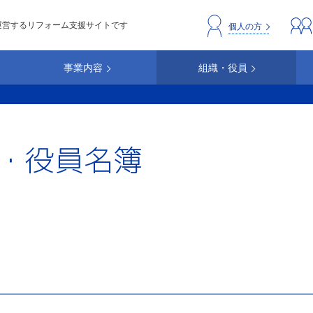
運営するリフォーム支援サイトです
header_repc
個人の方
事業内容
組織・役員
・役員名簿