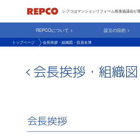
メ
レプコはマンションリフォーム推進協議会が
イ
ン
REPCOについて
設立の目的
コ
main_repco
ン
トップページ
会長挨拶・組織図・役員名簿
テ
ン
ツ
会長挨拶・組織図
に
移
動
会長挨拶