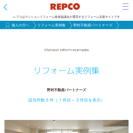
Tog
レプコはマンションリフォーム推進協議会が運営するリフォーム支援サイトです
メ
個人の方へ
リフォーム実例集
野村不動産パートナーズ
イ
ン
コ
Mansion reform examples
ン
テ
リフォーム実例集
ン
ツ
野村不動産パートナーズ
に
移
該当件数 3 件（ 1 件目～ 3 件目を表示）
動