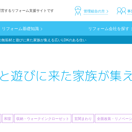
運営するリフォーム支援サイトです
header_custom
管理組合の方
事
リフォーム基礎知識
リフォーム会社を探す
の無垢材と遊びに来た家族が集える広いLDKのある住い
と遊びに来た家族が集え
和室
収納・ウォークインクローゼット
玄関まわり
全面改装・リノベー