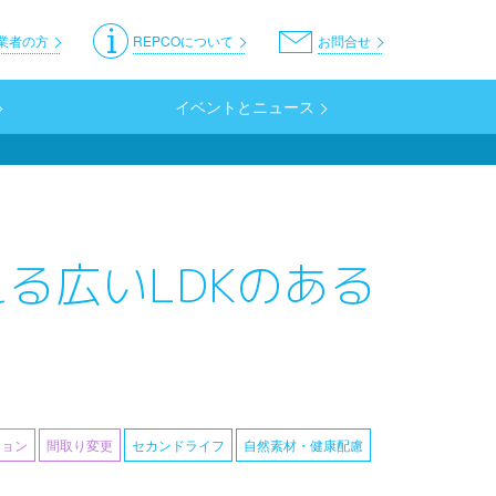
er
業者の方
REPCOについて
お問合せ
イベントとニュース
る広いLDKのある
ション
間取り変更
セカンドライフ
自然素材・健康配慮