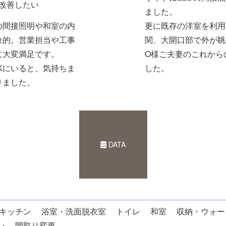
改善したい
ました。
の間接照明や和室の内
更に既存の洋室を利用
象的。営業担当や工事
関、大開口部で外が眺
に大変満足です。
O様ご夫妻のこれから
Kにいると、気持ちま
した。
りました。
DATA
キッチン
浴室・洗面脱衣室
トイレ
和室
収納・ウォー
ン
間取り変更