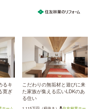
めるキ
こだわりの無垢材と遊びに来
る寛ぎ
た家族が集える広いLDKのあ
る住い
業ホーム
1,115万円（税抜き）
住友林業ホー