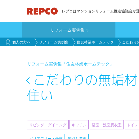
メ
レプコはマンションリフォーム推進協議会が
イ
ン
リフォーム実例集
コ
main_customer
ン
個人の方へ
リフォーム実例集
住友林業ホームテック
こだわり
テ
ン
リフォーム実例集
「住友林業ホームテック」
ツ
に
こだわりの無垢材
移
住い
動
リビング・ダイニング
キッチン
浴室・洗面脱衣室
トイレ
バリアフリー・介護
間取り変更