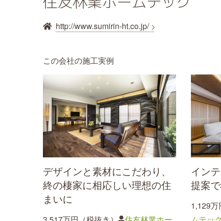
住友林業ホームテック
http://www.sumirin-ht.co.jp/
この会社の施工実例
デザインと素材にこだわり、
インテ
終の棲家に相応しい理想の住
提案で
まいに
1,12
3,517万円（税抜き）
住友林業ホー
ムテッ