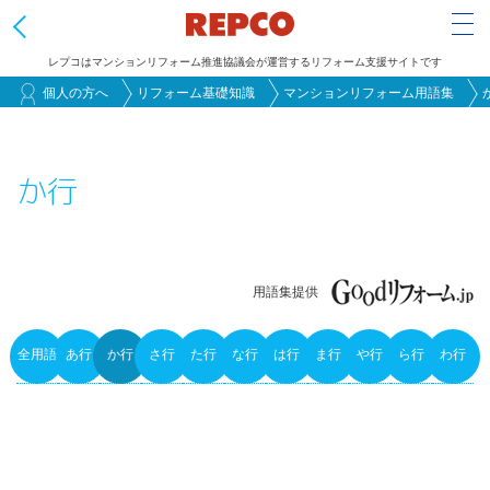
Tog
レプコはマンションリフォーム推進協議会が運営するリフォーム支援サイトです
メ
個人の方へ
リフォーム基礎知識
マンションリフォーム用語集
イ
ン
か行
コ
ン
テ
ン
用語集提供
ツ
に
全用語
あ行
か行
さ行
た行
な行
は行
ま行
や行
ら行
わ行
移
Primary
動
tabs