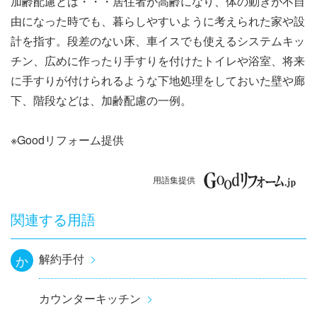
加齢配慮とは・・・居住者が高齢になり、体の動きが不自
ナ
由になった時でも、暮らしやすいように考えられた家や設
ビ
計を指す。段差のない床、車イスでも使えるシステムキッ
チン、広めに作ったり手すりを付けたトイレや浴室、将来
ゲ
に手すりが付けられるような下地処理をしておいた壁や廊
ー
下、階段などは、加齢配慮の一例。
シ
※Goodリフォーム提供
ョ
用語集提供
ン
関連する用語
解約手付
か
カウンターキッチン