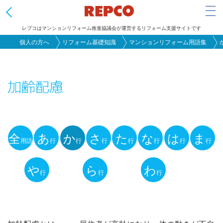
Tog
レプコはマンションリフォーム推進協議会が運営するリフォーム支援サイトです
メ
個人の方へ
リフォーム基礎知識
マンションリフォーム用語集
イ
ン
加齢配慮
コ
ン
テ
ン
全
あ
か
さ
た
な
は
ま
ツ
用語
行
行
行
行
行
行
行
用
に
語
や
ら
わ
移
行
行
行
動
解
説