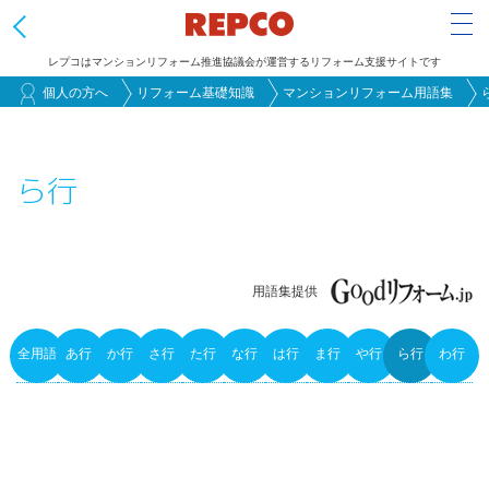
Tog
レプコはマンションリフォーム推進協議会が運営するリフォーム支援サイトです
メ
個人の方へ
リフォーム基礎知識
マンションリフォーム用語集
イ
ン
ら行
コ
ン
テ
ン
用語集提供
ツ
に
全用語
あ行
か行
さ行
た行
な行
は行
ま行
や行
ら行
わ行
移
Primary
動
tabs