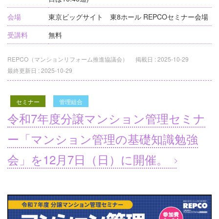
会場
東京ビッグサイト 東8ホール REPCOセミナー会場
受講料
無料
REPCO（マンションリフォーム推進協議会）
掲載日 :
2025-10-29
最終更新日 :
2025-10-29
セミナー
管理組合
令和7年度分譲マンション管理セミナ
ー「マンション管理の基礎知識勉強
会」を12⽉7⽇（⽇）に開催。