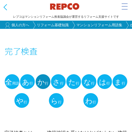
Tog
レプコはマンションリフォーム推進協議会が運営するリフォーム支援サイトです
メ
個人の方へ
リフォーム基礎知識
マンションリフォーム用語集
イ
ン
完了検査
コ
ン
テ
ン
全
あ
か
さ
た
な
は
ま
ツ
用語
行
行
行
行
行
行
行
用
に
語
や
ら
わ
移
行
行
行
動
解
説