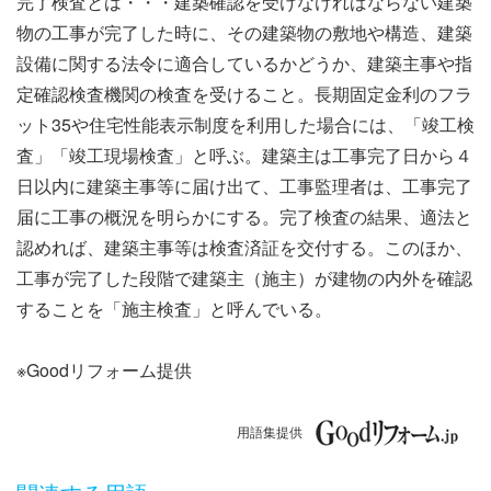
完了検査とは・・・建築確認を受けなければならない建築
ナ
物の工事が完了した時に、その建築物の敷地や構造、建築
ビ
設備に関する法令に適合しているかどうか、建築主事や指
定確認検査機関の検査を受けること。長期固定金利のフラ
ゲ
ット35や住宅性能表示制度を利用した場合には、「竣工検
ー
査」「竣工現場検査」と呼ぶ。建築主は工事完了日から４
日以内に建築主事等に届け出て、工事監理者は、工事完了
シ
届に工事の概況を明らかにする。完了検査の結果、適法と
ョ
認めれば、建築主事等は検査済証を交付する。このほか、
工事が完了した段階で建築主（施主）が建物の内外を確認
ン
することを「施主検査」と呼んでいる。
※Goodリフォーム提供
用語集提供