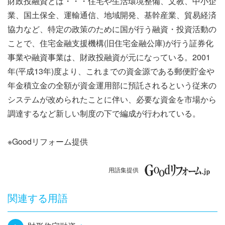
財政投融資とは・・・住宅や生活環境整備、文教、中小企
ナ
業、国土保全、運輸通信、地域開発、基幹産業、貿易経済
ビ
協力など、特定の政策のために国が行う融資・投資活動の
ことで、住宅金融支援機構(旧住宅金融公庫)が行う証券化
ゲ
事業や融資事業は、財政投融資が元になっている。2001
ー
年(平成13年)度より、これまでの資金源である郵便貯金や
年金積立金の全額が資金運用部に預託されるという従来の
シ
システムが改められたことに伴い、必要な資金を市場から
ョ
調達するなど新しい制度の下で編成が行われている。
ン
※Goodリフォーム提供
用語集提供
関連する用語