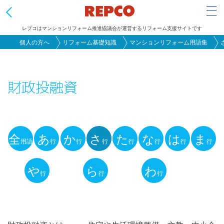
Tog
レプコはマンションリフォーム推進協議会が運営するリフォーム支援サイトです
メ
個人の方へ
リフォーム基礎知識
マンションリフォーム用語集
イ
ン
財政投融資
コ
ン
テ
ン
全
あ
か
さ
た
な
は
ま
ツ
用語
行
行
行
行
行
行
行
用
に
語
や
ら
わ
移
行
行
行
動
解
説