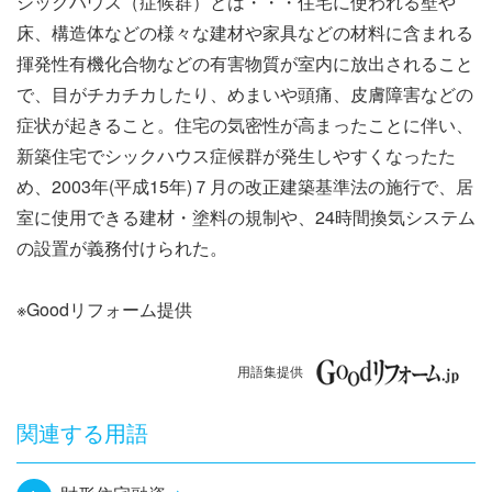
シックハウス（症候群）とは・・・住宅に使われる壁や
ナ
床、構造体などの様々な建材や家具などの材料に含まれる
ビ
揮発性有機化合物などの有害物質が室内に放出されること
で、目がチカチカしたり、めまいや頭痛、皮膚障害などの
ゲ
症状が起きること。住宅の気密性が高まったことに伴い、
ー
新築住宅でシックハウス症候群が発生しやすくなったた
め、2003年(平成15年)７月の改正建築基準法の施行で、居
シ
室に使用できる建材・塗料の規制や、24時間換気システム
ョ
の設置が義務付けられた。
ン
※Goodリフォーム提供
用語集提供
関連する用語