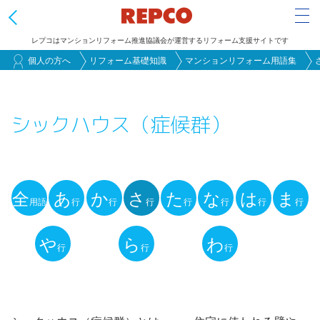
Tog
レプコはマンションリフォーム推進協議会が運営するリフォーム支援サイトです
メ
個人の方へ
リフォーム基礎知識
マンションリフォーム用語集
イ
ン
シックハウス（症候群）
コ
ン
テ
ン
全
あ
か
さ
た
な
は
ま
ツ
用語
行
行
行
行
行
行
行
用
に
語
や
ら
わ
移
行
行
行
動
解
説