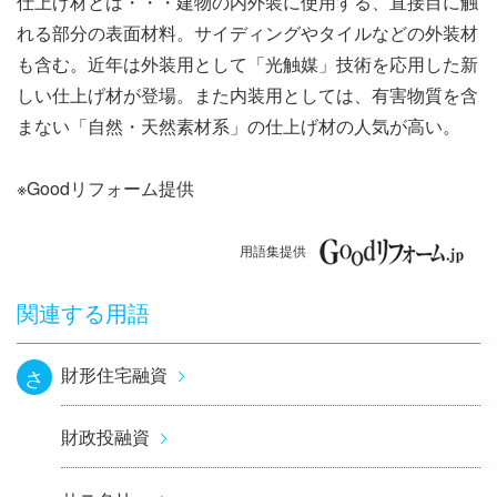
仕上げ材とは・・・建物の内外装に使用する、直接目に触
ナ
れる部分の表面材料。サイディングやタイルなどの外装材
ビ
も含む。近年は外装用として「光触媒」技術を応用した新
しい仕上げ材が登場。また内装用としては、有害物質を含
ゲ
まない「自然・天然素材系」の仕上げ材の人気が高い。
ー
※Goodリフォーム提供
シ
ョ
用語集提供
ン
関連する用語
財形住宅融資
さ
財政投融資