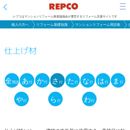
Tog
レプコはマンションリフォーム推進協議会が運営するリフォーム支援サイトです
メ
個人の方へ
リフォーム基礎知識
マンションリフォーム用語集
イ
ン
仕上げ材
コ
ン
テ
ン
全
あ
か
さ
た
な
は
ま
ツ
用語
行
行
行
行
行
行
行
用
に
語
や
ら
わ
移
行
行
行
動
解
説