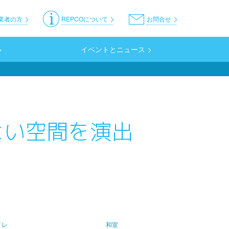
er
業者の方
REPCOについて
お問合せ
イベントとニュース
よい空間を演出
イレ
和室