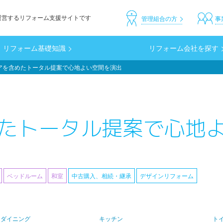
運営するリフォーム支援サイトです
header_custom
管理組合の方
事
リフォーム基礎知識
リフォーム会社を探す
アを含めたトータル提案で心地よい空間を演出
たトータル提案で心地
ベッドルーム
和室
中古購入、相続・継承
デザインリフォーム
・ダイニング
キッチン
ト