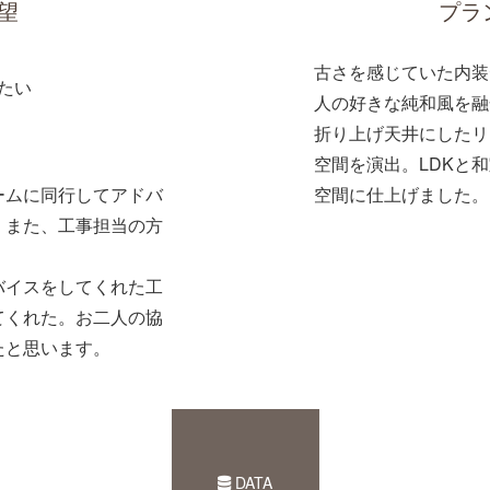
望
プラ
古さを感じていた内装
たい
人の好きな純和風を融
折り上げ天井にしたリ
空間を演出。LDKと
ームに同行してアドバ
空間に仕上げました。
。また、工事担当の方
バイスをしてくれた工
てくれた。お二人の協
たと思います。
DATA