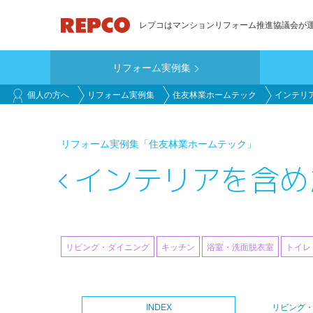
メ
レプコはマンションリフォーム推進協議会が
イ
ン
リフォーム実例集
コ
main_customer
ン
個人の方へ
リフォーム実例集
住友林業ホームテック
インテリ
テ
ン
リフォーム実例集
「住友林業ホームテック」
ツ
に
インテリアを含め
移
動
リビング・ダイニング
キッチン
浴室・洗面脱衣室
トイレ
INDEX
リビング