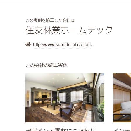
この実例を施工した会社は
住友林業ホームテック
http://www.sumirin-ht.co.jp/
この会社の施工実例
デザインと素材にこだわり、
インテ