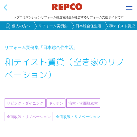
Tog
レプコはマンションリフォーム推進協議会が運営するリフォーム支援サイトです
メ
個人の方へ
リフォーム実例集
日本総合住生活
和テイスト賃貸
イ
ン
リフォーム実例集
「日本総合住生活」
コ
和テイスト賃貸（空き家のリノ
ン
テ
ベーション）
ン
ツ
に
移
リビング・ダイニング
キッチン
浴室・洗面脱衣室
動
全面改装・リノベーション
全面改装・リノベーション