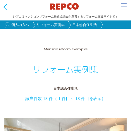
Tog
レプコはマンションリフォーム推進協議会が運営するリフォーム支援サイトです
メ
個人の方へ
リフォーム実例集
日本総合住生活
イ
ン
コ
Mansion reform examples
ン
テ
リフォーム実例集
ン
ツ
日本総合住生活
に
移
該当件数 18 件（ 1 件目～ 18 件目を表示）
動