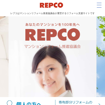
Tog
レプコはマンションリフォーム推進協議会が運営するリフォーム支援サイトです
メ
イ
ン
コ
ン
テ
ン
ツ
に
移
動