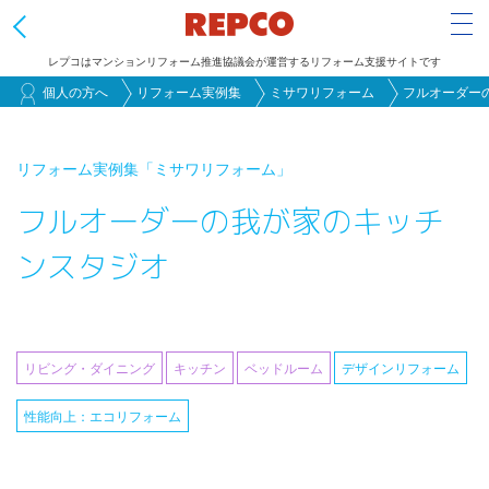
Tog
レプコはマンションリフォーム推進協議会が運営するリフォーム支援サイトです
メ
個人の方へ
リフォーム実例集
ミサワリフォーム
フルオーダー
イ
ン
リフォーム実例集
「ミサワリフォーム」
コ
フルオーダーの我が家のキッチ
ン
テ
ンスタジオ
ン
ツ
に
移
リビング・ダイニング
キッチン
ベッドルーム
デザインリフォーム
動
性能向上：エコリフォーム