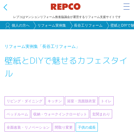
Tog
レプコはマンションリフォーム推進協議会が運営するリフォーム支援サイトです
メ
個人の方へ
リフォーム実例集
長谷工リフォーム
壁紙とDIYで
イ
ン
リフォーム実例集
「長谷工リフォーム」
コ
壁紙とDIYで魅せるカフェスタイ
ン
テ
ル
ン
ツ
に
移
リビング・ダイニング
キッチン
浴室・洗面脱衣室
トイレ
動
ベッドルーム
収納・ウォークインクローゼット
玄関まわり
全面改装・リノベーション
間取り変更
子供の成長