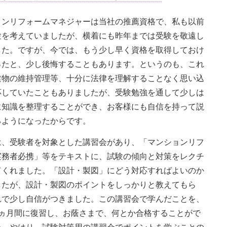
ョンリフォームマネジャーは当社の推薦資格で、私も以前
験を考えていましたが、横着にも昨年までは受験を敬遠し
した。ですが、今では、もう少し早く資格を取得しておけ
ったと、少し後悔することもあります。というのも、これ
建物の維持管理等、十分に法律を理解することなく思い込
応していたこともありましたが、受験勉強を通して少しは
に知識を整理することができ、お客様にも自信を持って説
るようになったからです。
は、受験者を対象とした講習会があり、「マンションリフ
実務者必携」等をテキストに、試験の傾向と対策をレクチ
てくれました。「設計・製図」にどう対応すればよいのか
したが、設計・製図のポイントをしっかりと教えてもら
れで少し自信がつきました。この講習会で学んだことを、
1ヵ月間に復習し、お蔭さまで、何とか合格することがで
た。やはり、試験対策用の講習会でポイントを学ぶことの