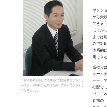
マンシ
から受
てきま
ばよか
までは
みで対
体系的
明でき
当社で
ォーム
ャーし
「受験勉強を通して体系的に知識を整理すること
ができ、お客様にも自信を持って説明できるよう
心配で
になりました。」
い、こ
直前の
きまし