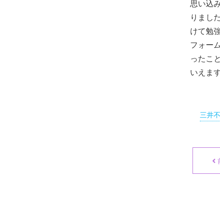
思い込
りまし
けて勉
フォー
ったこ
いえま
三井不動