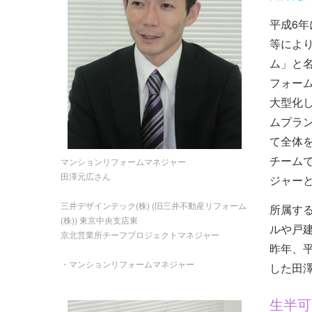
平成6
等によ
ム」と
フォー
大型化
ムプラ
て全体
チーム
マンションリフォームマネジャー
田澤元広さん
ジャー
三井デザインテック(株) (旧三井不動産リフォーム
所属す
(株)) 東京中央支店東
ルや戸
京北営業所チーフプロジェクトマネジャー
昨年、
・マンションリフォームマネジャー
した田
生半可