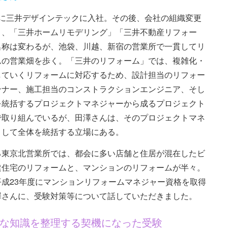
年に三井デザインテックに入社。その後、会社の組織変更
り、「三井ホームリモデリング」「三井不動産リフォー
名称は変わるが、池袋、川越、新宿の営業所で一貫してリ
ムの営業畑を歩く。「三井のリフォーム」では、複雑化・
していくリフォームに対応するため、設計担当のリフォー
ンナー、施工担当のコンストラクションエンジニア、そし
を統括するプロジェクトマネジャーから成るプロジェクト
で取り組んでいるが、田澤さんは、そのプロジェクトマネ
として全体を統括する立場にある。
る東京北営業所では、都会に多い店舗と住居が混在したビ
建住宅のリフォームと、マンションのリフォームが半々。
平成23年度にマンションリフォームマネジャー資格を取得
澤さんに、受験対策等について話していただきました。
な知識を整理する契機になった受験