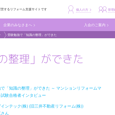
運営するリフォーム支援サイトです
header_busine
個人の方
管理
企業のみなさまへ
入会のご案内
ー
受験勉強で「知識の整理」ができた
の整理」ができた
で「知識の整理」ができた ～ マンションリフォームマ
ー試験合格者インタビュー
インテック(株) (旧三井不動産リフォーム(株))
広さん