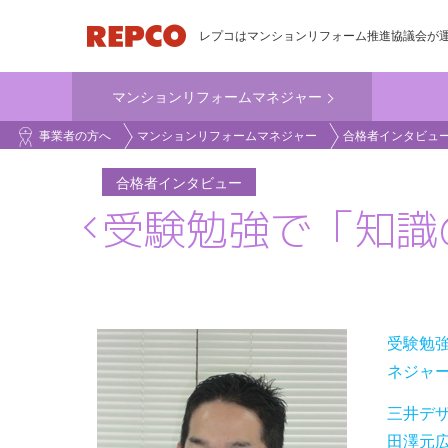
メ
レプコはマンションリフォーム推進協議会が
イ
ン
マンションリフォームマネジャー
コ
main_business
ン
事業者の方へ
マンションリフォームマネジャー
合格者インタビュ
テ
ン
合格者インタビュー
ツ
受験勉強で「知識
に
移
動
受験勉強
ネジャ
三井デザ
田澤元