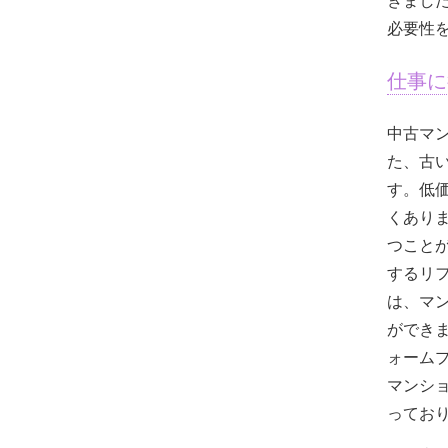
必要性
仕事に
中古マ
た、古
す。低
くありま
つこと
するリ
は、マ
ができ
ォーム
マンシ
ってお