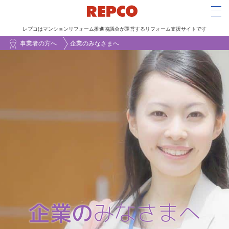
Tog
レプコはマンションリフォーム推進協議会が運営するリフォーム支援サイトです
メ
事業者の方へ
企業のみなさまへ
イ
ン
コ
ン
テ
ン
ツ
に
移
動
企業の
みなさまへ