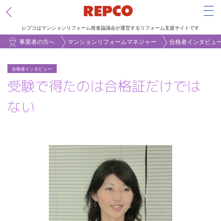
Tog
レプコはマンションリフォーム推進協議会が運営するリフォーム支援サイトです
メ
事業者の方へ
マンションリフォームマネジャー
合格者インタビュ
イ
ン
合格者インタビュー
受験で得たのは合格証だけでは
コ
ン
ない
テ
ン
ツ
に
移
動