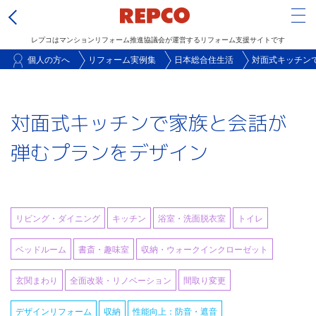
Tog
レプコはマンションリフォーム推進協議会が運営するリフォーム支援サイトです
メ
個人の方へ
リフォーム実例集
日本総合住生活
対面式キッチン
イ
ン
対面式キッチンで家族と会話が
コ
ン
弾むプランをデザイン
テ
ン
ツ
に
リビング・ダイニング
キッチン
浴室・洗面脱衣室
トイレ
移
ベッドルーム
書斎・趣味室
収納・ウォークインクローゼット
動
玄関まわり
全面改装・リノベーション
間取り変更
デザインリフォーム
収納
性能向上：防音・遮音