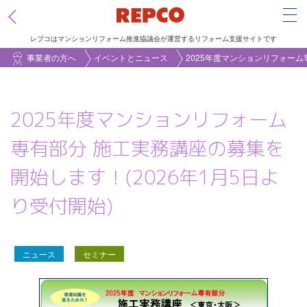
Tog
レプコはマンションリフォーム推進協議会が運営するリフォーム支援サイトです
メ
事業者の方へ
イベントとニュース
2025年度マンションリフォーム
イ
ン
2025年度マンションリフォーム
コ
ン
専有部分 施工実務講座の募集を
テ
開始します！(2026年1月5日よ
ン
ツ
り受付開始)
に
移
動
ニュース
セミナー