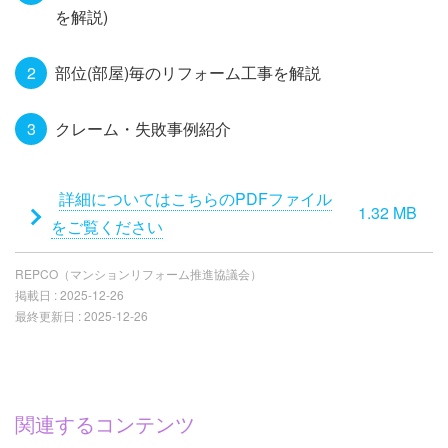
を解説)
部位(部屋)毎のリフォーム工事を解説
クレーム・失敗事例紹介
添
詳細についてはこちらのPDFファイル
1.32 MB
付
をご覧ください
フ
REPCO（マンションリフォーム推進協議会）
ァ
掲載日 :
2025-12-26
イ
最終更新日 :
2025-12-26
ル
関連するコンテンツ