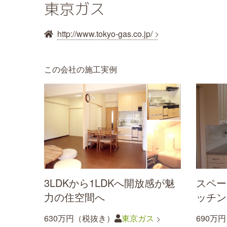
東京ガス
http://www.tokyo-gas.co.jp/
この会社の施工実例
3LDKから1LDKへ開放感が魅
スペー
力の住空間へ
ッチン
630万円（税抜き）
東京ガス
690万