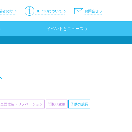
er
業者の方
REPCOについて
お問合せ
イベントとニュース
へ
全面改装・リノベーション
間取り変更
子供の成長