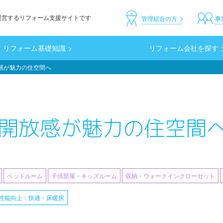
運営するリフォーム支援サイトです
header_custom
管理組合の方
事
リフォーム基礎知識
リフォーム会社を探す
放感が魅力の住空間へ
Kへ開放感が魅力の住空間
ベッドルーム
子供部屋・キッズルーム
収納・ウォークインクローゼット
性能向上：快適・床暖房