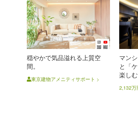
穏やかで気品溢れる上質空
マンシ
間。
と「ケ
楽しむ
東京建物アメニティサポート
2,132