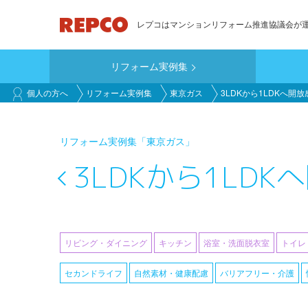
メ
レプコはマンションリフォーム推進協議会が
イ
ン
リフォーム実例集
コ
main_customer
ン
個人の方へ
リフォーム実例集
東京ガス
3LDKから1LDKへ開
テ
ン
リフォーム実例集
「東京ガス」
ツ
に
3LDKから1LD
移
動
リビング・ダイニング
キッチン
浴室・洗面脱衣室
トイレ
セカンドライフ
自然素材・健康配慮
バリアフリー・介護