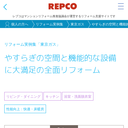
Tog
レプコはマンションリフォーム推進協議会が運営するリフォーム支援サイトです
メ
個人の方へ
リフォーム実例集
東京ガス
やすらぎの空間と機能
イ
ン
リフォーム実例集
「東京ガス」
コ
やすらぎの空間と機能的な設備
ン
テ
に大満足の全面リフォーム
ン
ツ
に
移
リビング・ダイニング
キッチン
浴室・洗面脱衣室
動
性能向上：快適・床暖房