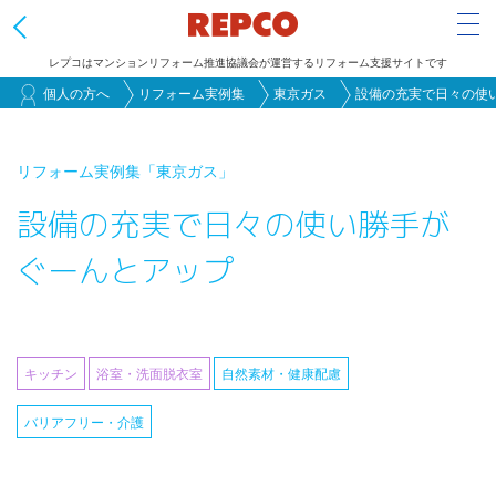
Tog
レプコはマンションリフォーム推進協議会が運営するリフォーム支援サイトです
メ
個人の方へ
リフォーム実例集
東京ガス
設備の充実で日々の使
イ
ン
リフォーム実例集
「東京ガス」
コ
設備の充実で日々の使い勝手が
ン
テ
ぐーんとアップ
ン
ツ
に
移
キッチン
浴室・洗面脱衣室
自然素材・健康配慮
動
バリアフリー・介護