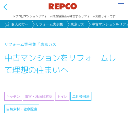
Tog
レプコはマンションリフォーム推進協議会が運営するリフォーム支援サイトです
メ
個人の方へ
リフォーム実例集
東京ガス
中古マンションをリフ
イ
ン
リフォーム実例集
「東京ガス」
コ
中古マンションをリフォームし
ン
テ
て理想の住まいへ
ン
ツ
に
移
キッチン
浴室・洗面脱衣室
トイレ
二世帯同居
動
自然素材・健康配慮