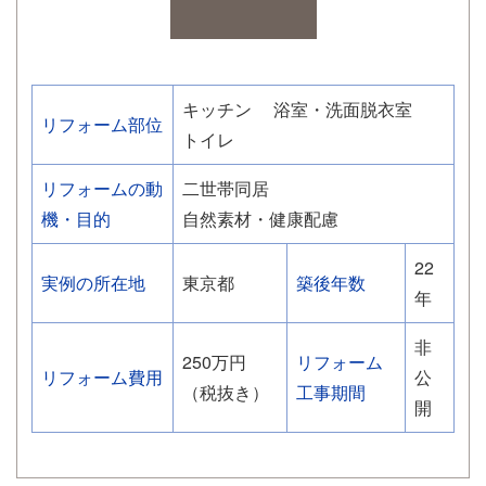
キッチン
浴室・洗面脱衣室
リフォーム部位
トイレ
リフォームの動
二世帯同居
機・目的
自然素材・健康配慮
22
実例の所在地
東京都
築後年数
年
非
250万円
リフォーム
リフォーム費用
公
（税抜き）
工事期間
開