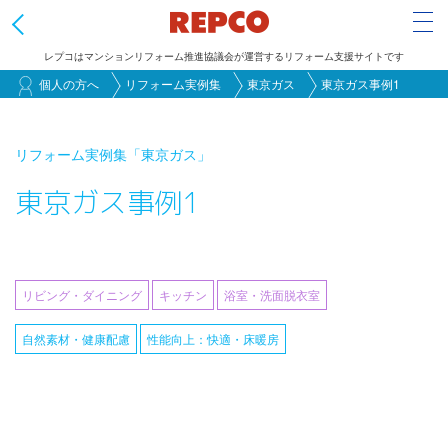
Tog
レプコはマンションリフォーム推進協議会が運営するリフォーム支援サイトです
メ
個人の方へ
リフォーム実例集
東京ガス
東京ガス事例1
イ
ン
リフォーム実例集
「東京ガス」
コ
東京ガス事例1
ン
テ
ン
ツ
リビング・ダイニング
キッチン
浴室・洗面脱衣室
に
移
自然素材・健康配慮
性能向上：快適・床暖房
動