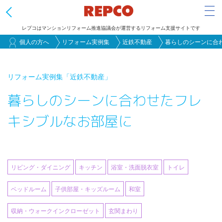
Tog
レプコはマンションリフォーム推進協議会が運営するリフォーム支援サイトです
メ
個人の方へ
リフォーム実例集
近鉄不動産
暮らしのシーンに合
イ
ン
リフォーム実例集
「近鉄不動産」
コ
暮らしのシーンに合わせたフレ
ン
テ
キシブルなお部屋に
ン
ツ
に
移
リビング・ダイニング
キッチン
浴室・洗面脱衣室
トイレ
動
ベッドルーム
子供部屋・キッズルーム
和室
収納・ウォークインクローゼット
玄関まわり