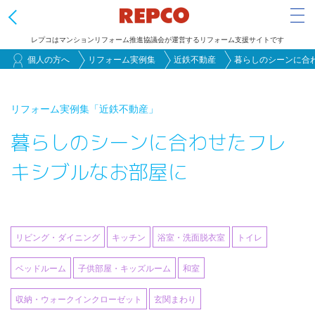
Tog
レプコはマンションリフォーム推進協議会が運営するリフォーム支援サイトです
メ
個人の方へ
リフォーム実例集
近鉄不動産
暮らしのシーンに合
イ
ン
リフォーム実例集
「近鉄不動産」
コ
暮らしのシーンに合わせたフレ
ン
テ
キシブルなお部屋に
ン
ツ
に
移
リビング・ダイニング
キッチン
浴室・洗面脱衣室
トイレ
動
ベッドルーム
子供部屋・キッズルーム
和室
収納・ウォークインクローゼット
玄関まわり