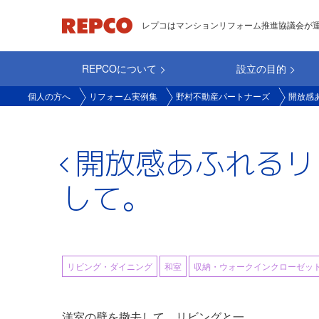
メ
レプコはマンションリフォーム推進協議会が
イ
ン
REPCOについて
設立の目的
コ
main_repco
ン
個人の方へ
リフォーム実例集
野村不動産パートナーズ
開放感
テ
ン
ツ
開放感あふれるリ
に
して。
移
動
リビング・ダイニング
和室
収納・ウォークインクローゼッ
洋室の壁を撤去して、リビングと一