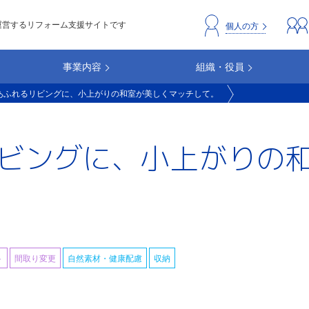
運営するリフォーム支援サイトです
header_repc
個人の方
事業内容
組織・役員
あふれるリビングに、小上がりの和室が美しくマッチして。
ビングに、小上がりの
ト
間取り変更
自然素材・健康配慮
収納