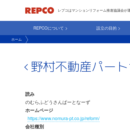
メ
レプコはマンションリフォーム推進協議会が
イ
ン
REPCOについて
設立の目的
コ
main_repco
ン
ホーム
テ
ン
ツ
野村不動産パート
に
移
動
読み
のむらふどうさんぱーとなーず
ホームページ
https://www.nomura-pt.co.jp/reform/
会社種別