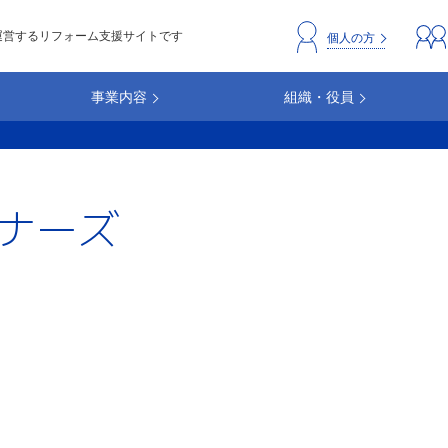
運営するリフォーム支援サイトです
header_repc
個人の方
事業内容
組織・役員
ナーズ