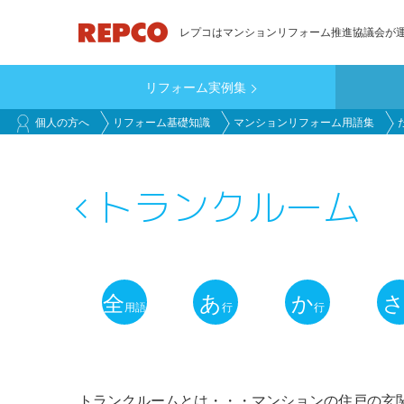
メ
レプコはマンションリフォーム推進協議会が
イ
ン
リフォーム実例集
コ
main_customer
ン
個人の方へ
リフォーム基礎知識
マンションリフォーム用語集
テ
ン
ツ
トランクルーム
に
移
動
全
あ
か
用語
行
行
用
語
解
トランクルームとは・・・マンションの住戸の玄