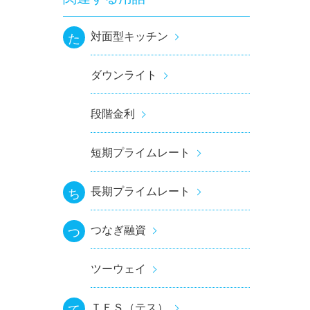
対面型キッチン
た
ダウンライト
段階金利
短期プライムレート
長期プライムレート
ち
つなぎ融資
つ
ツーウェイ
ＴＥＳ（テス）
て