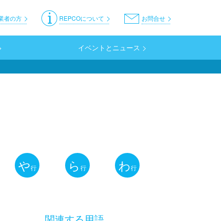
er
業者の方
REPCOについて
お問合せ
イベントとニュース
や
ら
わ
行
行
行
関連する用語