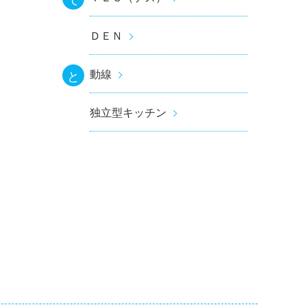
ＤＥＮ
動線
と
独立型キッチン