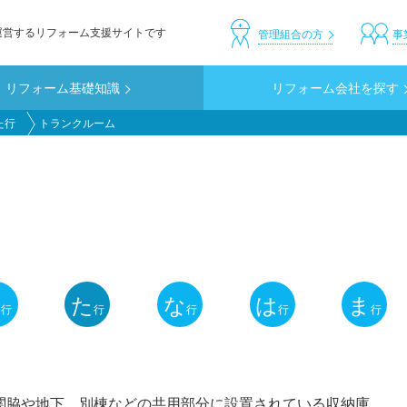
運営するリフォーム支援サイトです
header_custom
管理組合の方
事
リフォーム基礎知識
リフォーム会社を探す
た行
トランクルーム
さ
た
な
は
ま
行
行
行
行
行
関脇や地下、別棟などの共用部分に設置されている収納庫