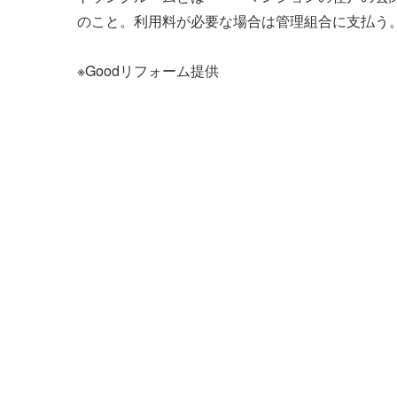
のこと。利用料が必要な場合は管理組合に支払う
説
ナ
※Goodリフォーム提供
ビ
ゲ
ー
シ
ョ
ン