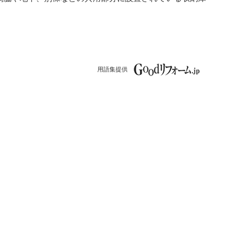
。
用語集提供