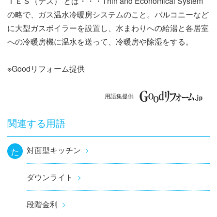
ＴＥＳ（テス） とは・・・Thin and Economical System
ナ
の略で、ガス温水冷暖房システムのこと。バルコニーなど
ビ
に大型ガスボイラーを設置し、水まわりへの給湯と各居室
への冷暖房機に温水を送って、冷暖房や除湿をする。
ゲ
ー
※Goodリフォーム提供
シ
用語集提供
ョ
関連する用語
ン
対面型キッチン
た
ダウンライト
段階金利