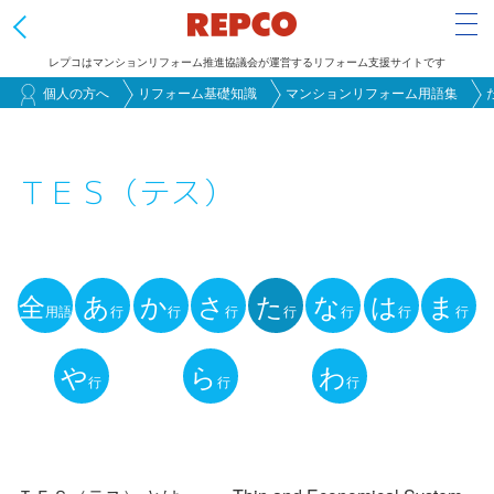
Tog
レプコはマンションリフォーム推進協議会が運営するリフォーム支援サイトです
メ
個人の方へ
リフォーム基礎知識
マンションリフォーム用語集
イ
ン
ＴＥＳ（テス）
コ
ン
テ
ン
全
あ
か
さ
た
な
は
ま
ツ
用語
行
行
行
行
行
行
行
用
に
語
や
ら
わ
移
行
行
行
動
解
説