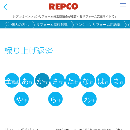
Tog
レプコはマンションリフォーム推進協議会が運営するリフォーム支援サイトです
メ
個人の方へ
リフォーム基礎知識
マンションリフォーム用語集
イ
ン
繰り上げ返済
コ
ン
テ
ン
全
あ
か
さ
た
な
は
ま
ツ
用語
行
行
行
行
行
行
行
用
に
語
や
ら
わ
移
行
行
行
動
解
説