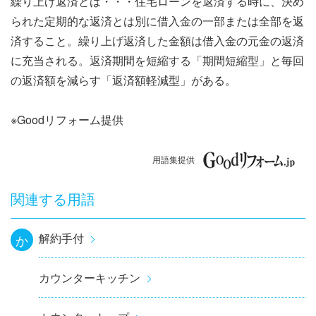
繰り上げ返済とは・・・住宅ローンを返済する時に、決め
ナ
られた定期的な返済とは別に借入金の一部または全部を返
ビ
済すること。繰り上げ返済した金額は借入金の元金の返済
に充当される。返済期間を短縮する「期間短縮型」と毎回
ゲ
の返済額を減らす「返済額軽減型」がある。
ー
※Goodリフォーム提供
シ
ョ
用語集提供
ン
関連する用語
解約手付
か
カウンターキッチン