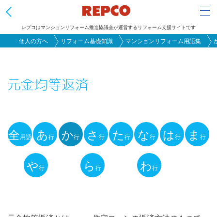
Tog
レプコはマンションリフォーム推進協議会が運営するリフォーム支援サイトです
メ
個人の方へ
リフォーム基礎知識
マンションリフォーム用語集
イ
ン
元金均等返済
コ
ン
テ
ン
全
あ
か
さ
た
な
は
ま
ツ
用語
行
行
行
行
行
行
行
用
に
語
や
ら
わ
移
行
行
行
動
解
説