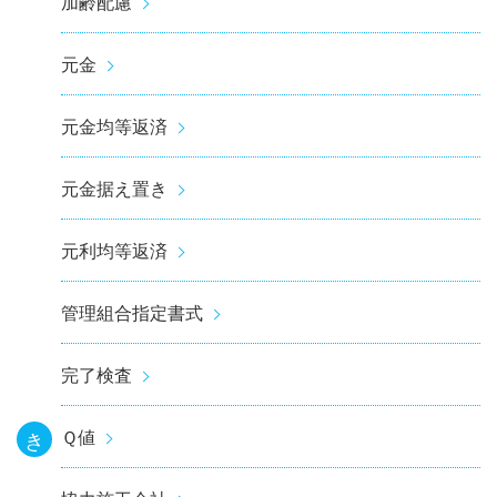
加齢配慮
元金
元金均等返済
元金据え置き
元利均等返済
管理組合指定書式
完了検査
Ｑ値
き