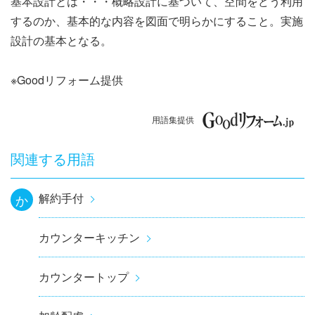
基本設計とは・・・概略設計に基づいて、空間をどう利用
ナ
するのか、基本的な内容を図面で明らかにすること。実施
ビ
設計の基本となる。
ゲ
※Goodリフォーム提供
ー
用語集提供
シ
ョ
関連する用語
ン
解約手付
か
カウンターキッチン
カウンタートップ