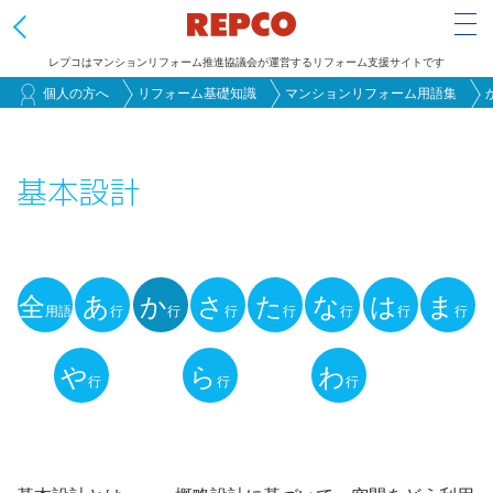
Tog
レプコはマンションリフォーム推進協議会が運営するリフォーム支援サイトです
メ
個人の方へ
リフォーム基礎知識
マンションリフォーム用語集
イ
ン
基本設計
コ
ン
テ
ン
全
あ
か
さ
た
な
は
ま
ツ
用語
行
行
行
行
行
行
行
用
に
語
や
ら
わ
移
行
行
行
動
解
説