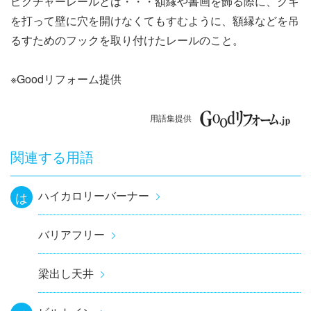
ピクチャーレールとは・・・額縁や書画を飾る際に、クギ
ナ
を打って壁に穴を開けなくてもすむように、額縁などを吊
ビ
るすためのフックを取り付けたレールのこと。
ゲ
※Goodリフォーム提供
ー
用語集提供
シ
ョ
関連する用語
ン
ハイカロリーバーナー
は
バリアフリー
梁出し天井