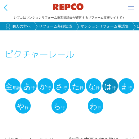
Tog
レプコはマンションリフォーム推進協議会が運営するリフォーム支援サイトです
メ
個人の方へ
リフォーム基礎知識
マンションリフォーム用語集
イ
ン
ピクチャーレール
コ
ン
テ
ン
全
あ
か
さ
た
な
は
ま
ツ
用語
行
行
行
行
行
行
行
用
に
語
や
ら
わ
移
行
行
行
動
解
説