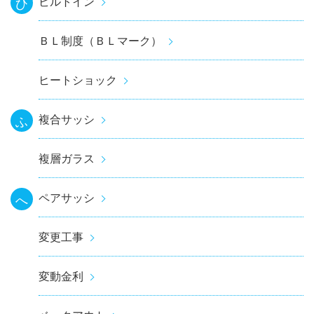
ビルトイン
ひ
ＢＬ制度（ＢＬマーク）
ヒートショック
複合サッシ
ふ
複層ガラス
ペアサッシ
へ
変更工事
変動金利