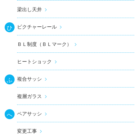
梁出し天井
ピクチャーレール
ひ
ＢＬ制度（ＢＬマーク）
ヒートショック
複合サッシ
ふ
複層ガラス
ペアサッシ
へ
変更工事