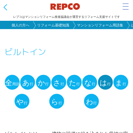
Tog
レプコはマンションリフォーム推進協議会が運営するリフォーム支援サイトです
メ
個人の方へ
リフォーム基礎知識
マンションリフォーム用語集
イ
ン
ビルトイン
コ
ン
テ
ン
全
あ
か
さ
た
な
は
ま
ツ
用語
行
行
行
行
行
行
行
用
に
語
や
ら
わ
移
行
行
行
動
解
説