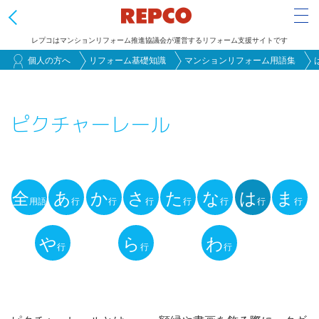
Tog
レプコはマンションリフォーム推進協議会が運営するリフォーム支援サイトです
メ
個人の方へ
リフォーム基礎知識
マンションリフォーム用語集
イ
ン
ピクチャーレール
コ
ン
テ
ン
全
あ
か
さ
た
な
は
ま
ツ
用語
行
行
行
行
行
行
行
用
に
語
や
ら
わ
移
行
行
行
動
解
説