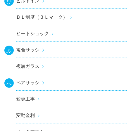
ビルトイン
ひ
ＢＬ制度（ＢＬマーク）
ヒートショック
複合サッシ
ふ
複層ガラス
ペアサッシ
へ
変更工事
変動金利