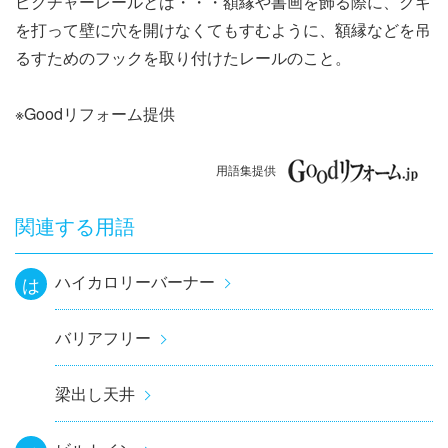
ピクチャーレールとは・・・額縁や書画を飾る際に、クギ
ナ
を打って壁に穴を開けなくてもすむように、額縁などを吊
ビ
るすためのフックを取り付けたレールのこと。
ゲ
※Goodリフォーム提供
ー
用語集提供
シ
ョ
関連する用語
ン
ハイカロリーバーナー
は
バリアフリー
梁出し天井