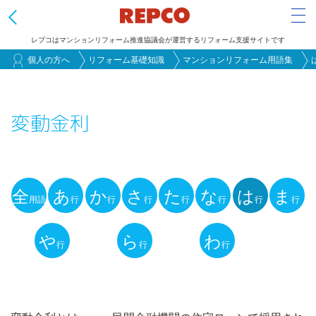
Tog
レプコはマンションリフォーム推進協議会が運営するリフォーム支援サイトです
メ
個人の方へ
リフォーム基礎知識
マンションリフォーム用語集
イ
ン
変動金利
コ
ン
テ
ン
全
あ
か
さ
た
な
は
ま
ツ
用語
行
行
行
行
行
行
行
用
に
語
や
ら
わ
移
行
行
行
動
解
説