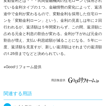
変動金利とは・・・民間金融機関の住宅ローンで採用され
ナ
ている金利タイプの１つ。金融情勢の変化によって、返済
ビ
途中で金利が変わるもので、変動金利を採用した住宅ロー
ンを「変動金利ローン」という。金利の見直しは年に２回
ゲ
行われるが、返済額は５年間変わらず、この間、返済額に
ー
占める元金と利息の割合が変わる。金利が下がれば元金の
割合が増え、支払い利息総額が減ることになる。５年に一
シ
度、返済額を見直すが、新しい返済額はそれまでの返済額
ョ
の1.25倍までなどと決められている。
ン
※Goodリフォーム提供
用語集提供
関連する用語