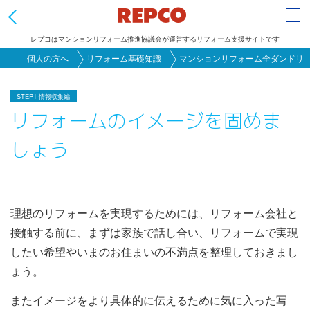
Tog
レプコはマンションリフォーム推進協議会が運営するリフォーム支援サイトです
メ
個人の方へ
リフォーム基礎知識
マンションリフォーム全ダンドリ
イ
ン
STEP1 情報収集編
リフォームのイメージを固めま
コ
ン
しょう
テ
ン
ツ
に
理想のリフォームを実現するためには、リフォーム会社と
移
接触する前に、まずは家族で話し合い、リフォームで実現
動
したい希望やいまのお住まいの不満点を整理しておきまし
ょう。
またイメージをより具体的に伝えるために気に入った写