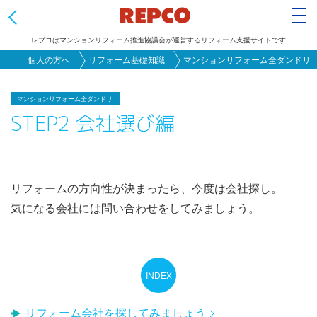
Tog
レプコはマンションリフォーム推進協議会が運営するリフォーム支援サイトです
メ
個人の方へ
リフォーム基礎知識
マンションリフォーム全ダンドリ
イ
ン
マンションリフォーム全ダンドリ
STEP2 会社選び編
コ
ン
テ
ン
リフォームの方向性が決まったら、今度は会社探し。
ツ
気になる会社には問い合わせをしてみましょう。
に
移
動
リフォーム会社を探してみましょう