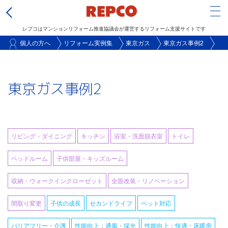
Tog
レプコはマンションリフォーム推進協議会が運営するリフォーム支援サイトです
メ
個人の方へ
リフォーム実例集
東京ガス
東京ガス事例2
イ
ン
東京ガス事例2
コ
ン
テ
ン
リビング・ダイニング
キッチン
浴室・洗面脱衣室
トイレ
ツ
に
ベッドルーム
子供部屋・キッズルーム
移
収納・ウォークインクローゼット
全面改装・リノベーション
動
間取り変更
子供の成長
セカンドライフ
ペット対応
バリアフリー・介護
性能向上：通風・採光
性能向上：快適・床暖房