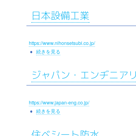
洋
シ
日本設備工業
ポ
デ
ッ
https://www.nihonsetsubi.co.jp/
ク
の
日
続きを見る
本
設
ジャパン・エンヂニア
備
工
業
https://www.japan-eng.co.jp/
の
ジ
続きを見る
ャ
パ
住ベシート防水