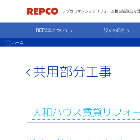
メ
レプコはマンションリフォーム推進協議会が
イ
ン
REPCOについて
設立の目的
コ
main_repco
ン
ホーム
テ
ン
ツ
共用部分工事
に
移
動
大和ハウス賃貸リフォ