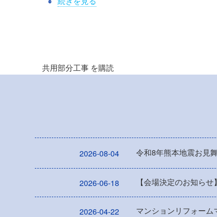
不
続きを見る
二
建
ペ
設
ー
の
ジ
共用部分工事 を購読
送
り
令和8年熊本地震お見
2026-08-04
【会場決定のお知らせ
2026-06-18
マンションリフォーム
2026-04-22