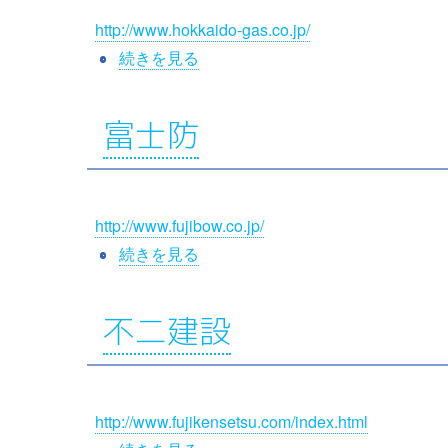
パ
http://www.hokkaido-gas.co.jp/
ー
ト
北
続きを見る
ナ
海
ー
道
富士防
ズ
ガ
の
ス
の
http://www.fujibow.co.jp/
富
続きを見る
士
防
不二建設
の
http://www.fujikensetsu.com/index.html