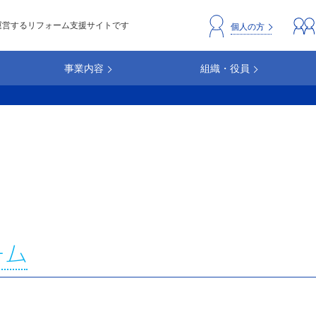
運営するリフォーム支援サイトです
header_repc
個人の方
事業内容
組織・役員
ーム