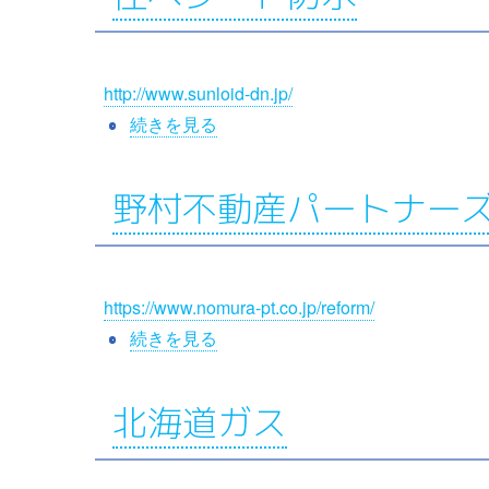
ン・
エ
ン
http://www.sunloid-dn.jp/
ヂ
ニ
住
続きを見る
ア
ベ
リ
シ
野村不動産パートナー
ン
ー
グ
ト
の
防
https://www.nomura-pt.co.jp/reform/
水
の
野
続きを見る
村
不
北海道ガス
動
産