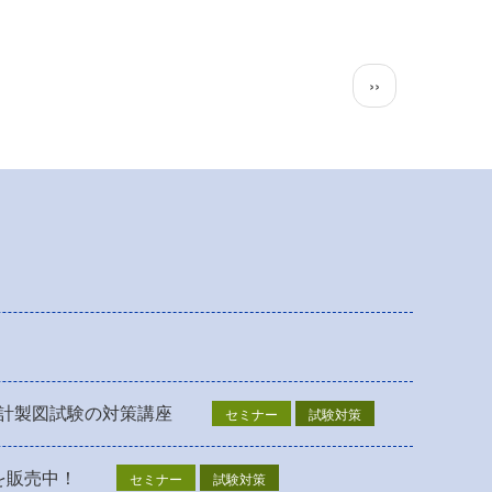
次
››
ペ
ー
ジ
設計製図試験の対策講座
セミナー
試験対策
を販売中！
セミナー
試験対策