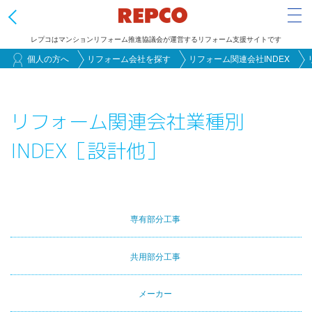
Tog
レプコはマンションリフォーム推進協議会が運営するリフォーム支援サイトです
メ
個人の方へ
リフォーム会社を探す
リフォーム関連会社INDEX
イ
ン
リフォーム関連会社業種別
コ
ン
INDEX［設計他］
テ
ン
ツ
に
専有部分工事
Primary
移
動
tabs
共用部分工事
メーカー